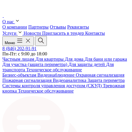
О нас
О компании
Партнеры
Отзывы
Реквизиты
Услуги
Новости
Пригласить в тендер
Контакты
Меню
8 (846) 202-91-91
Пн-Пт: с 9:00 до 18:00
Частным лицам
Для квартиры
Для дома
Для бани или гаража
Для участка (защита периметра)
Для защиты детей
Для
транспорта
Техническое обслуживание
Бизнес-объектам
Видеонаблюдение
Охранная сигнализация
Пожарная сигнализация
Видеоаналитика
Защита периметра
Системы контроля управления доступом (СКУД)
Тревожная
кнопка
Техническое обслуживание